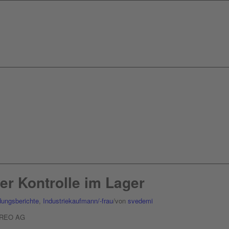
ter Kontrolle im Lager
dungsberichte
,
Industriekaufmann/-frau
/
von
svedemi
i REO AG