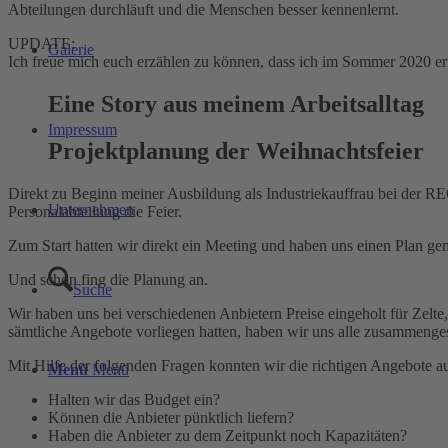
Abteilungen durchläuft und die Menschen besser kennenlernt.
UPDATE:
Galerie
Ich freue mich euch erzählen zu können, dass ich im Sommer 2020 e
Eine Story aus meinem Arbeitsalltag
Impressum
Projektplanung der Weihnachtsfeier
Direkt zu Beginn meiner Ausbildung als Industriekauffrau bei der 
Unternehmen
Personalabteilung die Feier.
Zum Start hatten wir direkt ein Meeting und haben uns einen Plan ge
Und schon fing die Planung an.
Suche
Wir haben uns bei verschiedenen Anbietern Preise eingeholt für Zelte
sämtliche Angebote vorliegen hatten, haben wir uns alle zusammenges
Mit Hilfe der folgenden Fragen konnten wir die richtigen Angebote a
Menü
Menü
Halten wir das Budget ein?
Können die Anbieter pünktlich liefern?
Haben die Anbieter zu dem Zeitpunkt noch Kapazitäten?