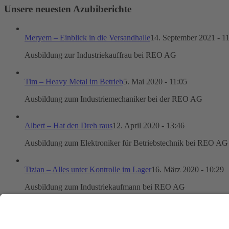
Unsere neuesten Azubiberichte
Meryem – Einblick in die Versandhalle
14. September 2021 - 1
Ausbildung zur Industriekauffrau bei REO AG
Tim – Heavy Metal im Betrieb
5. Mai 2020 - 11:05
Ausbildung zum Industriemechaniker bei der REO AG
Albert – Hat den Dreh raus
12. April 2020 - 13:46
Ausbildung zum Elektroniker für Betriebstechnik bei REO AG
Tizian – Alles unter Kontrolle im Lager
16. März 2020 - 10:29
Ausbildung zum Industriekaufmann bei REO AG
Melissa – Einblick in die Produktion
20. Februar 2020 - 11:20